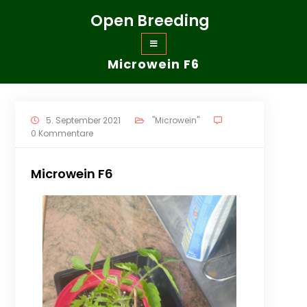
Zum
Open Breeding
Inhalt
springen
Microwein F6
5. September 2021
"Microwein"
0 Kommentare
Microwein F6