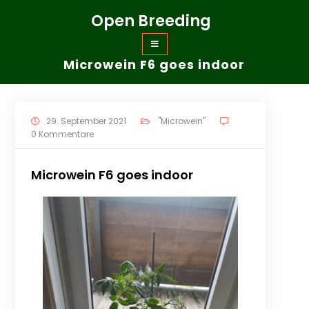
Zum
Open Breeding
Inhalt
springen
Microwein F6 goes indoor
29. September 2021
"Microwein"
0 Kommentare
Microwein F6 goes indoor