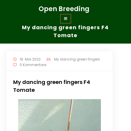
Zum
Open Breeding
Inhalt
springen
My dancing green fingers F4
Tomate
19. Mai 2022
My dancing green fingers
0 Kommentare
My dancing green fingers F4
Tomate