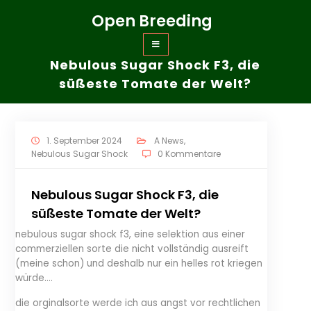
Zum
Open Breeding
Inhalt
springen
Nebulous Sugar Shock F3, die
süßeste Tomate der Welt?
1. September 2024
A News
,
Nebulous Sugar Shock
0 Kommentare
Nebulous Sugar Shock F3, die
süßeste Tomate der Welt?
nebulous sugar shock f3, eine selektion aus einer
commerziellen sorte die nicht vollständig ausreift
(meine schon) und deshalb nur ein helles rot kriegen
würde….
die orginalsorte werde ich aus angst vor rechtlichen