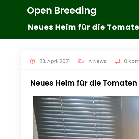
Zum
Open Breeding
Inhalt
springen
Neues Heim für die Tomat
23. April 2021
A News
0 Ko
Neues Heim für die Tomaten