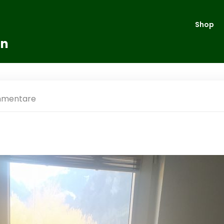
Shop
en
mmentare