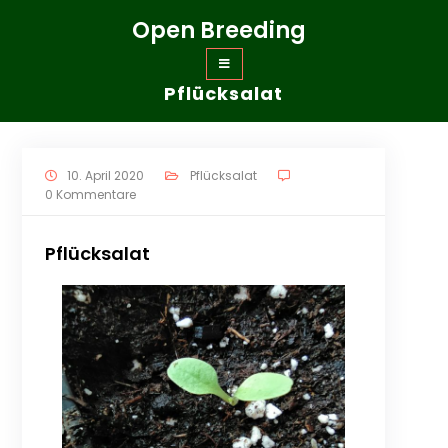
Zum
Open Breeding
Inhalt
springen
Pflücksalat
10. April 2020
Pflücksalat
0 Kommentare
Pflücksalat