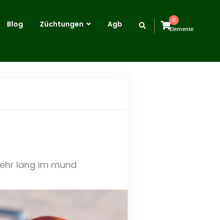
0
Blog
Züchtungen
Agb
Elemente
 sehr lang im mund