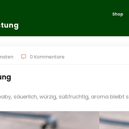
Shop
stung
maten
0 Kommentare
tung
aby, säuerlich, würzig, süßfruchtig, aroma bleibt