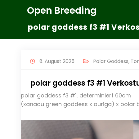
Zum
Open Breeding
Inhalt
springen
polar goddess f3 #1 Verko
8. August 2025
Polar Goddess
,
To
polar goddess f3 #1 Verkos
polar goddess f3 #1, determiniert 60cm
(xanadu green goddess x auriga) x polar b