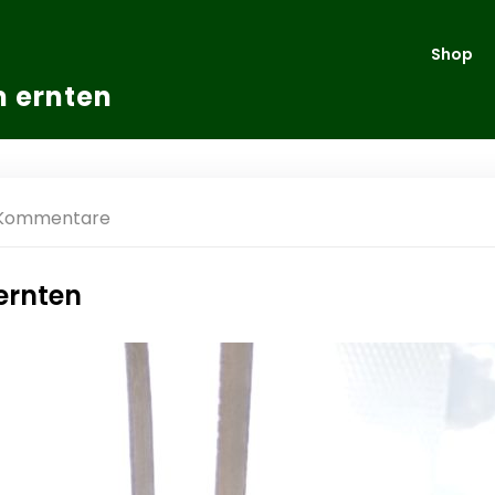
Shop
m ernten
 Kommentare
ernten