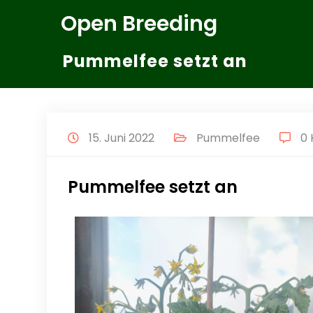
Zum
Open Breeding
Inhalt
springen
Pummelfee setzt an
15. Juni 2022
Pummelfee
0
Pummelfee setzt an