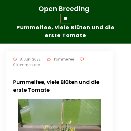
Zum
Open Breeding
Inhalt
springen
Pummelfee, viele Blüten und die
erste Tomate
8. Juni 2022
Pummelfee
0 Kommentare
Pummelfee, viele Blüten und die
erste Tomate