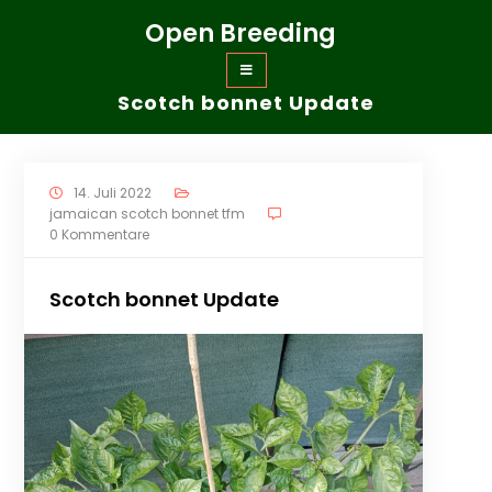
Zum
Open Breeding
Inhalt
springen
Scotch bonnet Update
14. Juli 2022
jamaican scotch bonnet tfm
0 Kommentare
Scotch bonnet Update