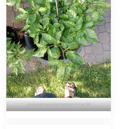
Jamaican scotch bonnet tfm in 75l