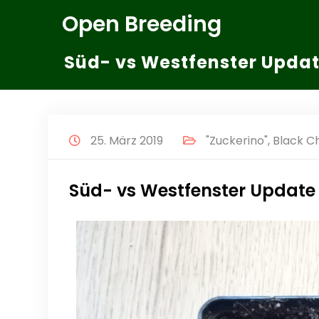
Zum
Open Breeding
Inhalt
springen
Süd- vs Westfenster Upda
25. März 2019
"Zuckerino"
,
Black C
Süd- vs Westfenster Update