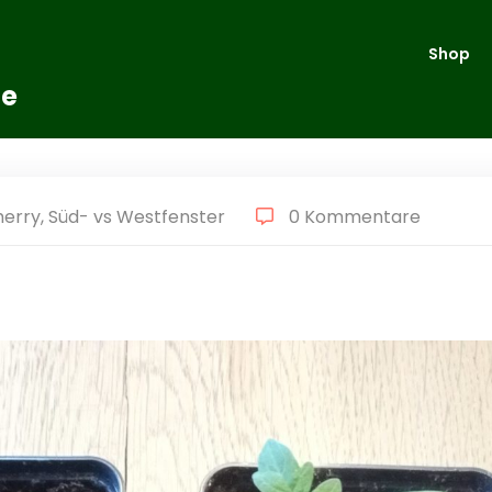
Shop
te
herry
,
Süd- vs Westfenster
0 Kommentare