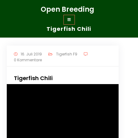
Zum
Open Breeding
Inhalt
springen
Tigerfish Chili
16. Juli 2019
Tigerfish F9
0 Kommentare
Tigerfish Chili