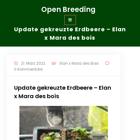
Zum
Open Breeding
Inhalt
springen
Update gekreuzte Erdbeere – Elan
x Mara des bois
21. März 2022
Elan x Mara des Bois
0 Kommentare
Update gekreuzte Erdbeere – Elan
x Mara des bois