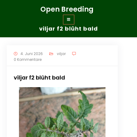
Zum
Open Breeding
Inhalt
springen
viljar f2 blüht bald
4. Juni 2026
viljar
0 Kommentare
viljar f2 blüht bald