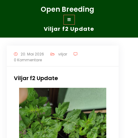
Zum
Open Breeding
Inhalt
springen
Viljar f2 Update
20. Mai 2026
viljar
0 Kommentare
Viljar f2 Update