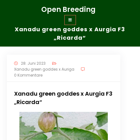
Zum
Open Breeding
Inhalt
springen
Xanadu green goddes x Aurgia F3
„Ricarda“
28. Juni 2023
Xanadu green goddes x Auriga
0 Kommentare
Xanadu green goddes x Aurgia F3
„Ricarda“