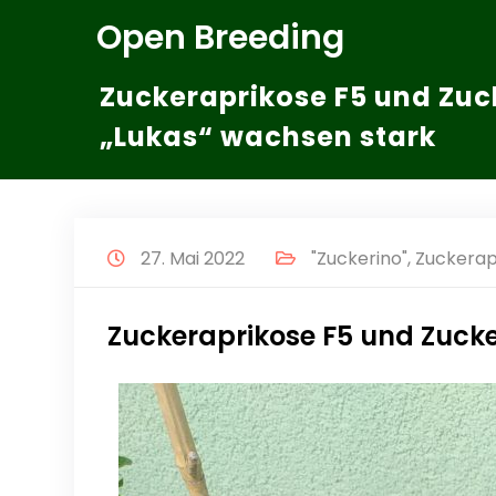
Zum
Open Breeding
Inhalt
springen
Zuckeraprikose F5 und Zuc
„Lukas“ wachsen stark
27. Mai 2022
"Zuckerino"
,
Zuckerap
Zuckeraprikose F5 und Zucke