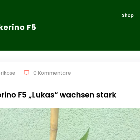
Shop
kerino F5
rikose
0 Kommentare
rino F5 „Lukas“ wachsen stark