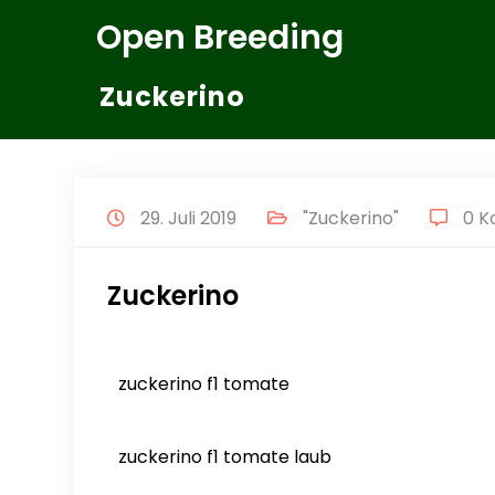
Zum
Open Breeding
Inhalt
springen
Zuckerino
29. Juli 2019
"Zuckerino"
0 
Zuckerino
zuckerino f1 tomate
zuckerino f1 tomate laub