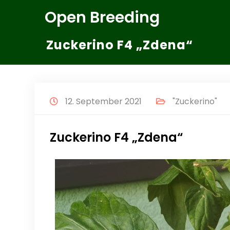
Zum
Open Breeding
Inhalt
springen
Zuckerino F4 „Zdena“
12. September 2021
"Zuckerino"
Zuckerino F4 „Zdena“