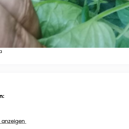
a
n:
e anzeigen