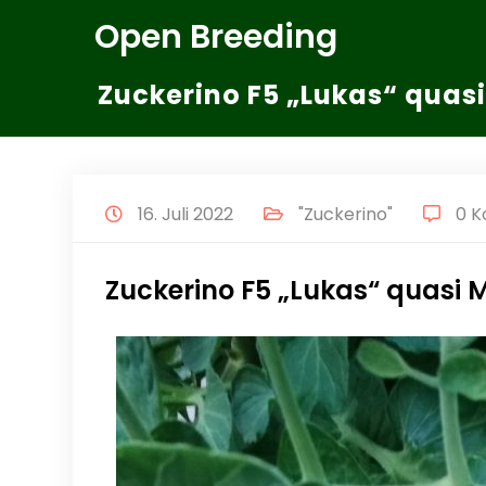
Zum
Open Breeding
Inhalt
springen
Zuckerino F5 „Lukas“ quasi
16. Juli 2022
"Zuckerino"
0 
Zuckerino F5 „Lukas“ quasi M