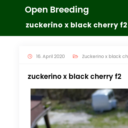
Zum
Open Breeding
Inhalt
springen
zuckerino x black cherry f2
16. April 2020
Zuckerino x black c
zuckerino x black cherry f2