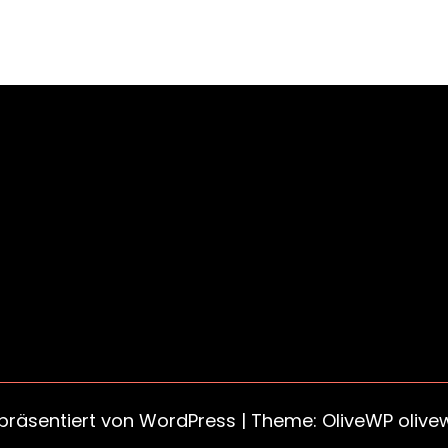
 präsentiert von
WordPress
| Theme: OliveWP
olive