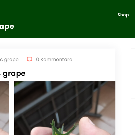
Shop
rape
ic grape
0 Kommentare
c grape