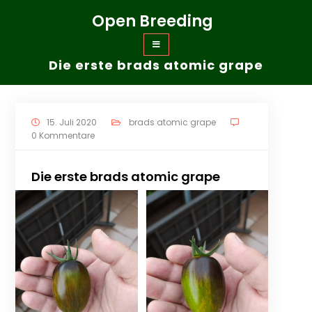
Zum
Open Breeding
Inhalt
springen
Die erste brads atomic grape
15. Juli 2020
brads atomic grape
0 Kommentare
Die erste brads atomic grape