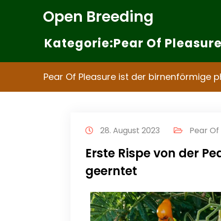
Zum
Open Breeding
Inhalt
springen
Kategorie:Pear Of Pleasur
Pear Of Pleasure ist der birnenförmige 
28. August 2023
Pear Of
Erste Rispe von der Pe
geerntet