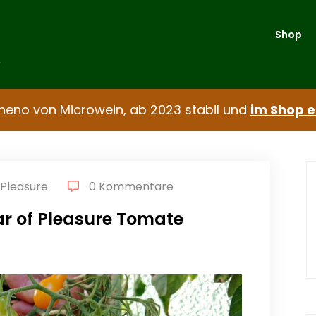
Shop
e
pheno von Microwein, ab 2023 stabil und
im Shop e
 Pleasure
0 Kommentare
ar of Pleasure Tomate