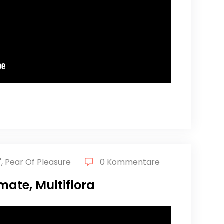
"
,
Pear Of Pleasure
0 Kommentare
mate, Multiflora