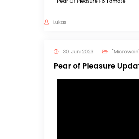
Pear Of Pleasure F6 Tomate
Lukas
30. Juni 2023
"Microwein
Pear of Pleasure Upda