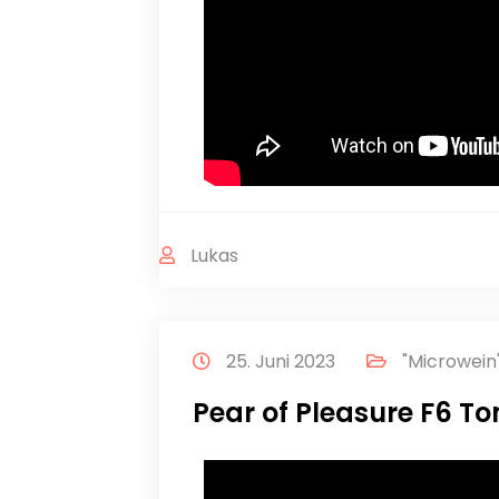
Lukas
25. Juni 2023
"Microwein
Pear of Pleasure F6 To