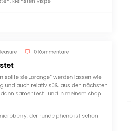
ten, kleinsten Rispe
leasure
0 Kommentare
stet
n sollte sie „orange“ werden lassen wie
ig und auch relativ süß. aus den nächsten
t dann samenfest… und in meinem shop
microberry, der runde pheno ist schon