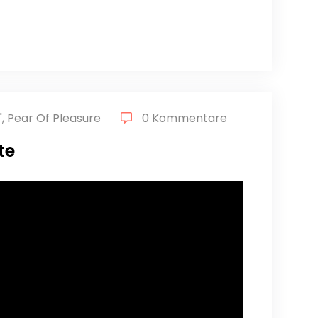
"
,
Pear Of Pleasure
0 Kommentare
te