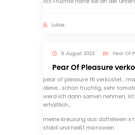
155 Früchte hatte sie an der unters
Lukas
9. August 2023
Pear Of P
Pear Of Pleasure verko
pear of pleasure f6 verkostet… ma
diese… schön fruchtig, sehr tomat
werd ich dann samen nehmen, is
erhältlich…
meine kreuzung aus dattelwein x 
stabil und heißt microwein