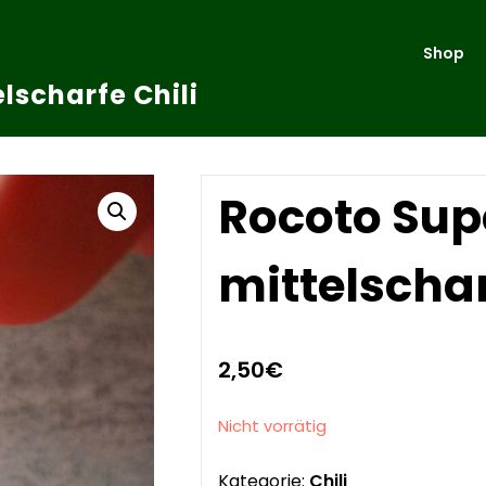
Shop
lscharfe Chili
Rocoto Supe
mittelschar
2,50
€
Nicht vorrätig
Kategorie:
Chili