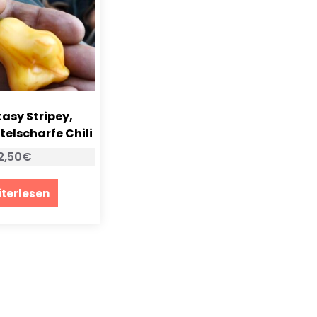
tasy Stripey,
telscharfe Chili
2,50
€
terlesen