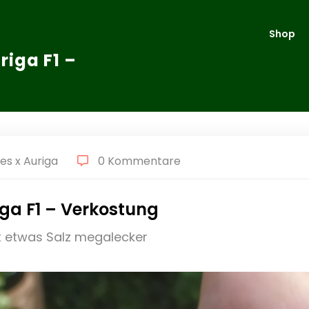
Shop
iga F1 –
s x Auriga
0 Kommentare
ga F1 – Verkostung
it etwas Salz megalecker