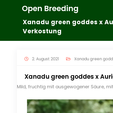
Zum
Open Breeding
Inhalt
springen
Xanadu green goddes x Aur
Verkostung
2. August 2021
Xanadu green godde
Xanadu green goddes x Auri
Mild, fruchtig mit ausgewogener Säure, m